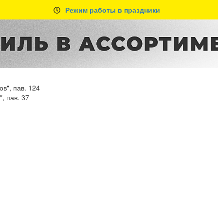
Режим работы в праздники
в", пав. 124
, пав. 37