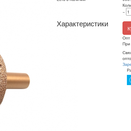
Кол
−
Характеристики
К
Опт 
При 
Свя
опто
Зар
Р