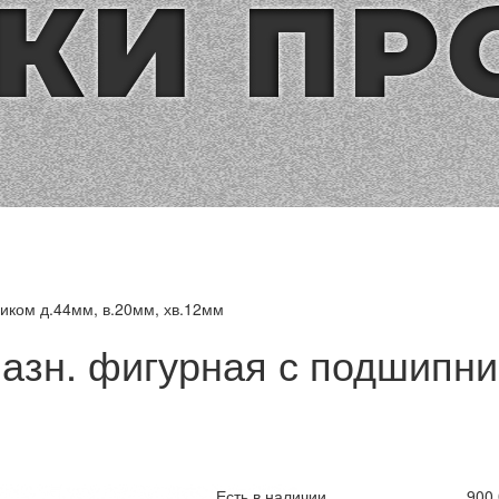
иком д.44мм, в.20мм, хв.12мм
азн. фигурная с подшипни
Есть в наличии
900