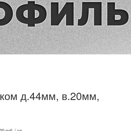
ком д.44мм, в.20мм,
.00
руб. / шт.