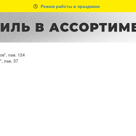
Режим работы в праздники
в", пав. 124
, пав. 37