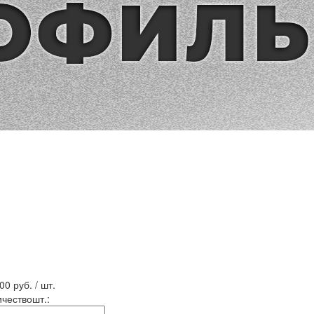
.00
руб. / шт.
ичество
шт.
: