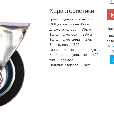
−
Характеристики
К
Грузоподъемность —
60кг
Опт 
ОбЩая высота —
95мм
При 
Диаметр колеса —
75мм
Толщина колеса —
23мм
Свя
Толщина металла —
2мм
опто
Вес колеса —
325г
Зар
тип крепления —
площадка
Р
Количество в упаковке —
120
тип —
прямое
Наличие стопора —
нет