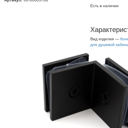
Есть в наличии
Характерис
Вид изделия —
Кон
для душевой кабин