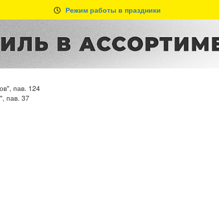
Режим работы в праздники
в", пав. 124
, пав. 37