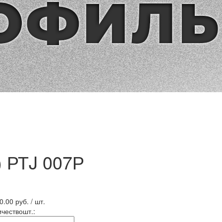
 РТJ 007Р
0.00
руб. / шт.
ичество
шт.
: