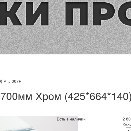
) РТJ 007Р
700мм Хром (425*664*140)
Есть в наличии
2 80
Кол