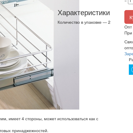
−
Характеристики
К
Количество в упаковке —
2
Опт 
При 
Свя
опто
Зар
Р
м, имеет 4 стороны, может использоваться как с
бытовых принаджежностей.