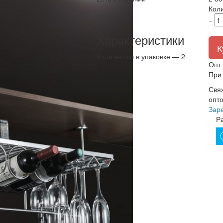
Кол
−
Характеристики
К
Количество в упаковке —
2
Опт 
При 
Свя
опто
Зар
Р