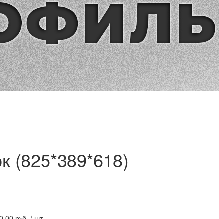
к (825*389*618)
0.00
руб. / шт.