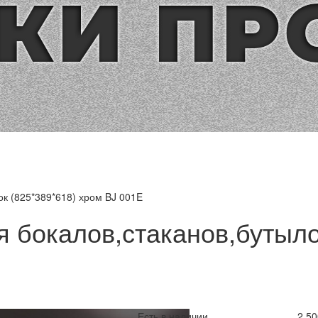
ок (825*389*618) хром BJ 001E
я бокалов,стаканов,бутыло
Есть в наличии
2 50