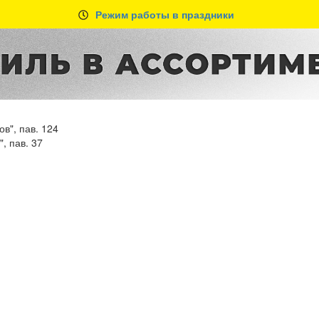
Режим работы в праздники
в", пав. 124
, пав. 37