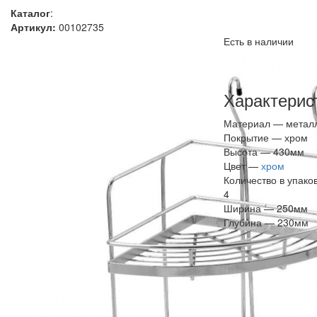
Каталог
:
Артикул:
00102735
Есть в наличии
Характерис
Материал —
метал
Покрытие —
хром
Высота —
430мм
Цвет —
хром
Количество в упако
4
Ширина —
250мм
Глубина —
230мм