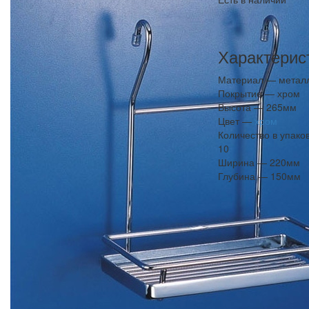
Характерис
Материал —
метал
Покрытие —
хром
Высота —
265мм
Цвет —
хром
Количество в упако
10
Ширина —
220мм
Глубина —
150мм