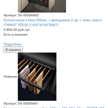
Артикул: 00-00004462
Бутылочница в базу 200мм, с доводчиком 2 яр. с нижн. крепл.
ГРАФИТ YDL25 (Г422*Ш150*В467)
5 800.00
руб./шт.
Есть в наличии
Подробнее
В корзину
Новинка
Артикул: 00-00004461
Брючница выдвижная в базу 600мм 486×564×71мм ZG03A-600