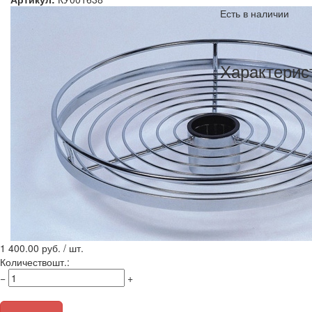
Есть в наличии
Характерис
1 400.00
руб. / шт.
Количество
шт.
:
−
+