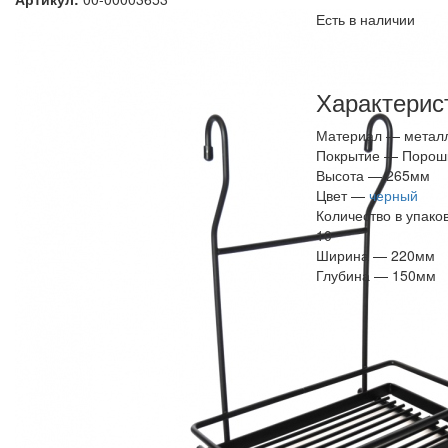
Есть в наличии
Характерис
Материал —
метал
Покрытие —
Порош
Высота —
265мм
Цвет —
черный
Количество в упако
10
Ширина —
220мм
Глубина —
150мм