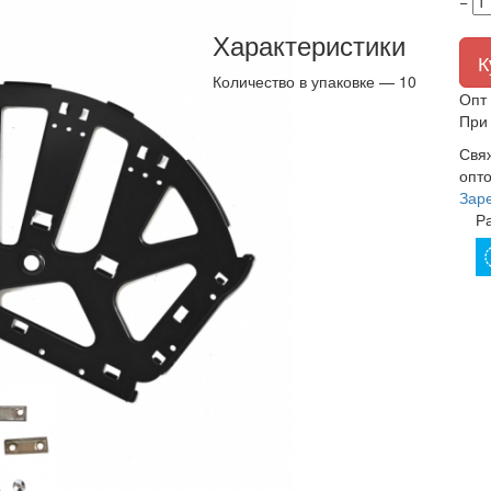
−
Характеристики
К
Количество в упаковке —
10
Опт 
При 
Свя
опто
Зар
Р