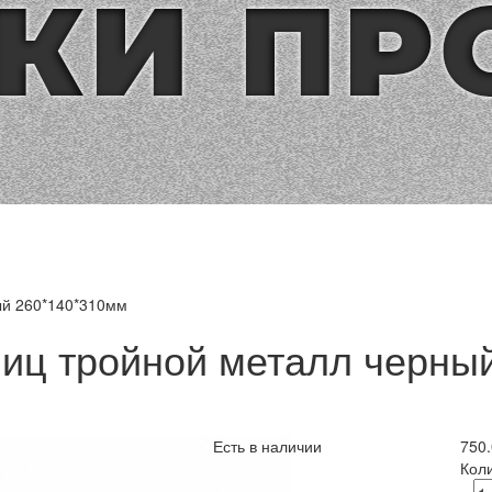
ый 260*140*310мм
иц тройной металл черны
Есть в наличии
750
Кол