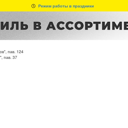
Режим работы в праздники
в", пав. 124
, пав. 37