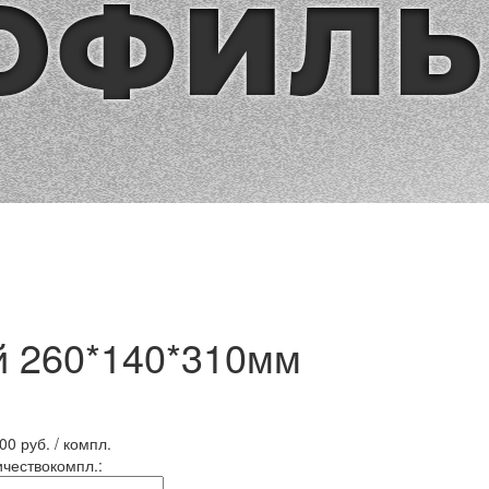
й 260*140*310мм
.00
руб. / компл.
ичество
компл.
: