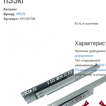
Каталог
:
Бренд:
ЯRUS
Артикул:
ХХ102708
Есть в наличии
Характерис
Наличие доводчик
доводчиком
Тип открывания/
закрывания —
Soft 
(Плавное закрыван
Количество в упако
10