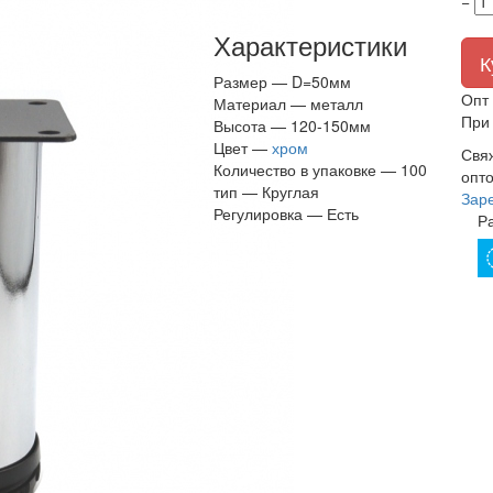
−
Характеристики
К
Размер —
D=50мм
Опт 
Материал —
металл
При 
Высота —
120-150мм
Цвет —
хром
Свя
Количество в упаковке —
100
опто
тип —
Круглая
Зар
Регулировка —
Есть
Р