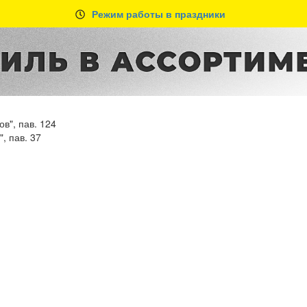
Режим работы в праздники
в", пав. 124
, пав. 37