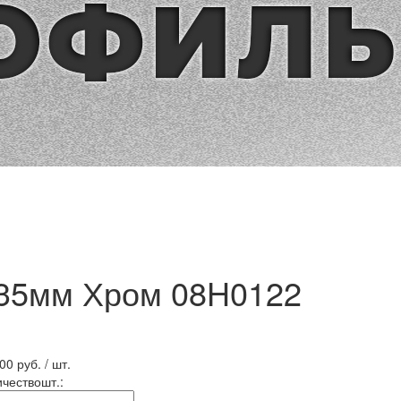
135мм Хром 08H0122
.00
руб. / шт.
ичество
шт.
: