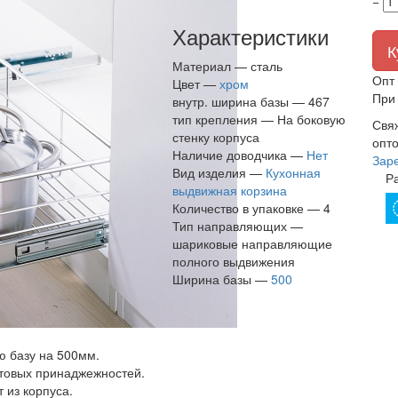
−
Характеристики
К
Материал —
сталь
Опт 
Цвет —
хром
При 
внутр. ширина базы —
467
тип крепления —
На боковую
Свя
стенку корпуса
опто
Наличие доводчика —
Нет
Зар
Вид изделия —
Кухонная
Р
выдвижная корзина
Количество в упаковке —
4
Тип направляющих —
шариковые направляющие
полного выдвижения
Ширина базы —
500
 базу на 500мм.
бытовых принаджежностей.
 из корпуса.