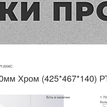
РТJ008C
0мм Хром (425*467*140) Р
Есть в наличии
1 70
Кол