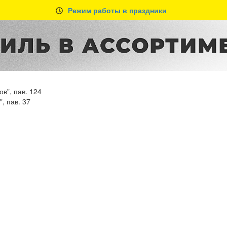
Режим работы в праздники
в", пав. 124
, пав. 37