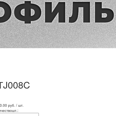
ТJ008C
0.00
руб. / шт.
ичество
шт.
: